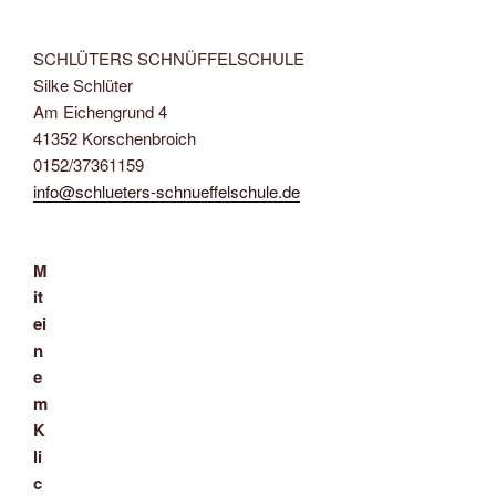
SCHLÜTERS SCHNÜFFELSCHULE
Silke Schlüter
Am Eichengrund 4
41352 Korschenbroich
0152/37361159
info@schlueters-schnueffelschule.de
M
it
ei
n
e
m
K
li
c