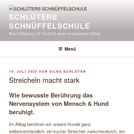
Zum
Inhalt
SCHLÜTERS
springen
SCHNÜFFELSCHULE
Beschäftigung mit Hund für einen entspannten Alltag.
Menü
VERÖFFENTLICHT
14. JULI 2025
VON
SILKE SCHLÜTER
AM
Streicheln macht stark
Wie bewusste Berührung das
Nervensystem von Mensch & Hund
beruhigt.
Im Alltag berühren wir unsere Hunde ganz
selbstverständlich: ein kurzer Streichler zwischendurch, ein