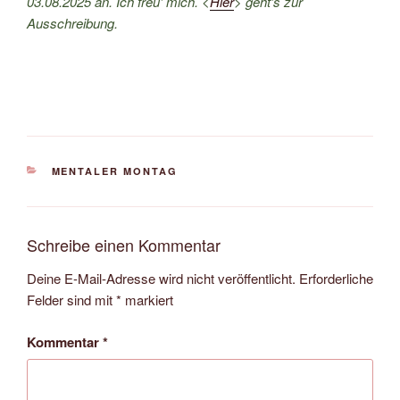
03.08.2025 an. Ich freu‘ mich. <
Hier
> geht’s zur
Ausschreibung.
KATEGORIEN
MENTALER MONTAG
Schreibe einen Kommentar
Deine E-Mail-Adresse wird nicht veröffentlicht.
Erforderliche
Felder sind mit
*
markiert
Kommentar
*