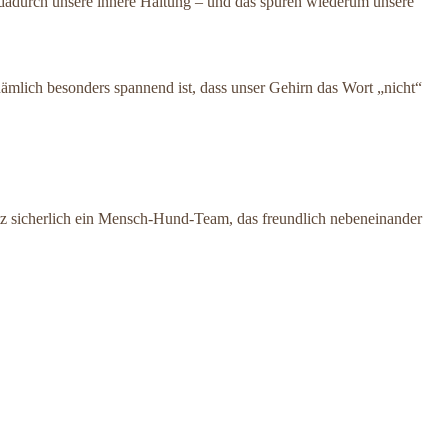
dadurch unsere innere Haltung – und das spüren wiederum unsere
ämlich besonders spannend ist, dass unser Gehirn das Wort „nicht“
tz sicherlich ein Mensch-Hund-Team, das freundlich nebeneinander