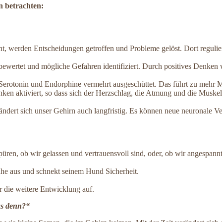
n betrachten:
ant, werden Entscheidungen getroffen und Probleme gelöst. Dort reguli
wertet und mögliche Gefahren identifiziert. Durch positives Denken w
rotonin und Endorphine vermehrt ausgeschüttet. Das führt zu mehr Mo
nken aktiviert, so dass sich der Herzschlag, die Atmung und die Mus
ert sich unser Gehirn auch langfristig. Es können neue neuronale Ver
ren, ob wir gelassen und vertrauensvoll sind, oder, ob wir angespannt,
Ruhe aus und schnekt seinem Hund Sicherheit.
 die weitere Entwicklung auf.
das denn?“