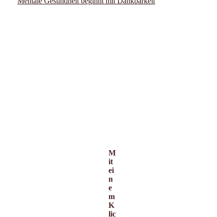
Mentale Gesundheit beginnt mit Dankbarkeit
M
it
ei
n
e
m
K
lic