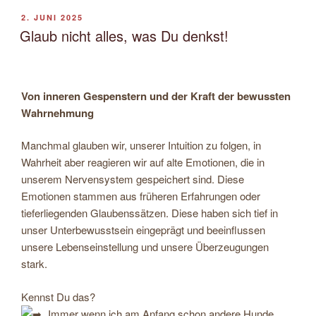
VERÖFFENTLICHT
2. JUNI 2025
AM
Glaub nicht alles, was Du denkst!
Von inneren Gespenstern und der Kraft der bewussten
Wahrnehmung
Manchmal glauben wir, unserer Intuition zu folgen, in
Wahrheit aber reagieren wir auf alte Emotionen, die in
unserem Nervensystem gespeichert sind. Diese
Emotionen stammen aus früheren Erfahrungen oder
tieferliegenden Glaubenssätzen. Diese haben sich tief in
unser Unterbewusstsein eingeprägt und beeinflussen
unsere Lebenseinstellung und unsere Überzeugungen
stark.
Kennst Du das?
„Immer wenn ich am Anfang schon andere Hunde