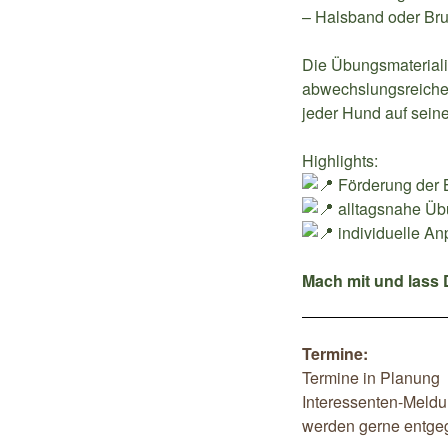
– Halsband oder Brust
Die Übungsmaterialie
abwechslungsreiche
jeder Hund auf sein
Highlights:
Förderung der
alltagsnahe Übu
individuelle A
Mach mit und lass D
Termine:
Termine in Planung
Interessenten-Meld
werden gerne entg