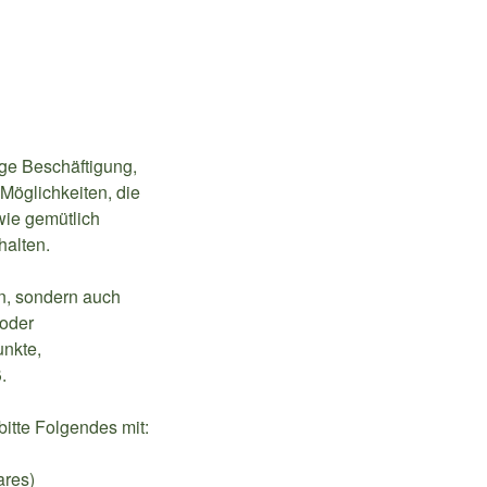
ige Beschäftigung,
e Möglichkeiten, die
 wie gemütlich
halten.
n, sondern auch
 oder
unkte,
.
bitte Folgendes mit:
ares)