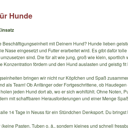
für Hunde
Einsatz
ive Beschäftigungseinheit mit Deinem Hund? Hunde lieben geist
die Nase eingesetzt und Futter erarbeitet wird. Es gibt dafür toll
umzusetzen sind. Die für alt wie jung, groß wie klein, sportlich
ie Konzentration fördern und den Hund auslasten und geistig fit 
gseinheiten bringen wir nicht nur Köpfchen und Spaß zusamme
d als Team! Ob Anfänger oder Fortgeschrittene, ob Haudegen
holen jeden Hund dort ab, wo er sich wohlfühlt. Ohne Noten, P
dern mit schaffbaren Herausforderungen und einer Menge Spaß
s alle 14 Tage in Neuss für ein Stündchen Denksport. Du bringst 
er (keine Pasten, Tuben o. ä., sondern kleines und schnell fressb