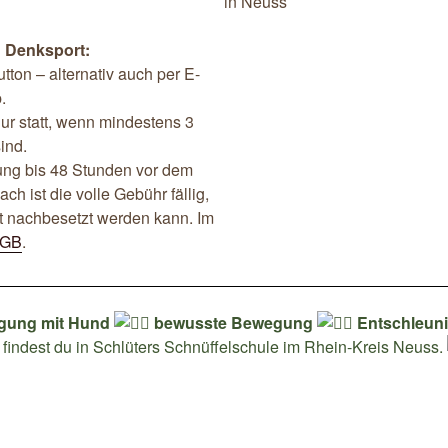
in Neuss
n Denksport:
ton – alternativ auch per E-
.
nur statt, wenn mindestens 3
ind.
ung bis 48 Stunden vor dem
ch ist die volle Gebühr fällig,
ht nachbesetzt werden kann. Im
GB
.
igung mit Hund
bewusste Bewegung
Entschleun
findest du in Schlüters Schnüffelschule im Rhein-Kreis Neuss.