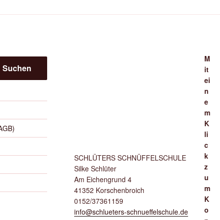
M
Suchen
it
ei
n
e
m
K
(AGB)
li
c
k
SCHLÜTERS SCHNÜFFELSCHULE
z
Silke Schlüter
u
Am Eichengrund 4
m
41352 Korschenbroich
K
0152/37361159
o
info@schlueters-schnueffelschule.de