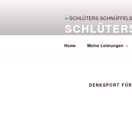
Zum
Inhalt
springen
SCHLÜTER
Beschäftigung mit Hund für eine
Home
Meine Leistungen
DENKSPORT FÜR